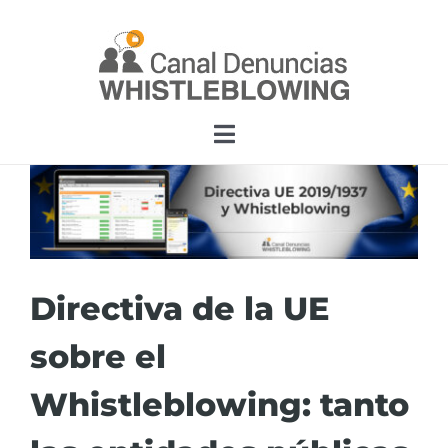
Skip
to
content
Toggle
Navigation
Home
Funcionalidad
Directiva de la UE
App Legality Whistleblowing
sobre el
Soluciones
Whistleblowing: tanto