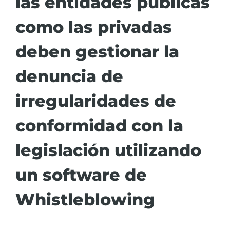
las entidades públicas
Infraestructura y seguridad
como las privadas
Clientes Principales
deben gestionar la
Regulación
denuncia de
irregularidades de
Licencias – Costes
conformidad con la
Programa Partner
legislación utilizando
un software de
Quiénes somos
Whistleblowing
Contactos