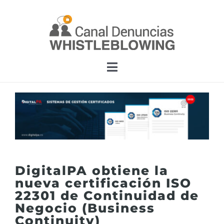
Skip
to
content
Toggle
Navigation
Home
Funcionalidad
App Legality Whistleblowing
DigitalPA obtiene la
nueva certificación ISO
22301 de Continuidad de
Soluciones
Negocio (Business
Continuity)