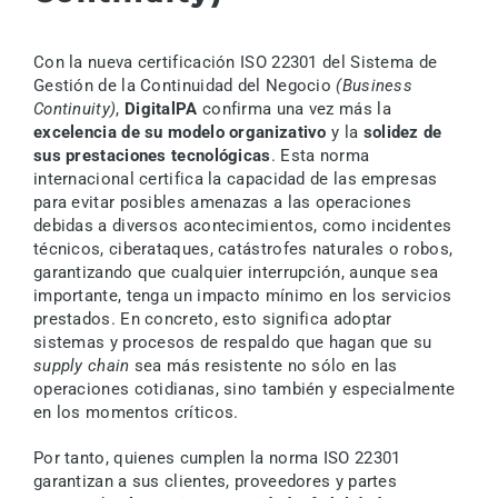
Infraestructura y seguridad
Con la nueva certificación ISO 22301 del Sistema de
Clientes Principales
Gestión de la Continuidad del Negocio
(Business
Continuity)
,
DigitalPA
confirma una vez más la
excelencia de su modelo organizativo
y la
solidez de
Regulación
sus prestaciones tecnológicas
. Esta norma
internacional certifica la capacidad de las empresas
para evitar posibles amenazas a las operaciones
debidas a diversos acontecimientos, como incidentes
Licencias – Costes
técnicos, ciberataques, catástrofes naturales o robos,
garantizando que cualquier interrupción, aunque sea
importante, tenga un impacto mínimo en los servicios
Programa Partner
prestados. En concreto, esto significa adoptar
sistemas y procesos de respaldo que hagan que su
supply chain
sea más resistente no sólo en las
Quiénes somos
operaciones cotidianas, sino también y especialmente
en los momentos críticos.
Contactos
Por tanto, quienes cumplen la norma ISO 22301
garantizan a sus clientes, proveedores y partes